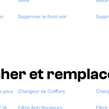
selfie
WebP
ur
Supprimer le fond noir
Suppr
her et remplac
s yeux
Changeur de Coiffure
Chang
 IA
Filtre Anti-Rougeurs
Filtr