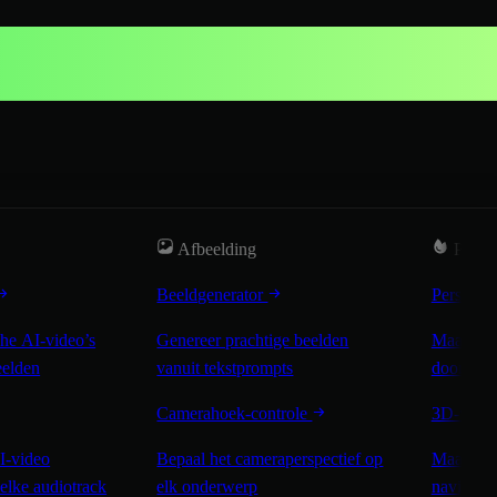
Afbeelding
Popul
Beeldgenerator
Persona
he AI-video’s
Genereer prachtige beelden
Maak con
eelden
vanuit tekstprompts
door alle
Camerahoek-controle
3D-were
I-video
Bepaal het cameraperspectief op
Maak van
elke audiotrack
elk onderwerp
navigeer