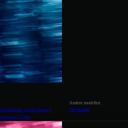
Andere modellen
Grok Imagine
Qwen Image 3
3D Models
Seedream 5.0 Pro