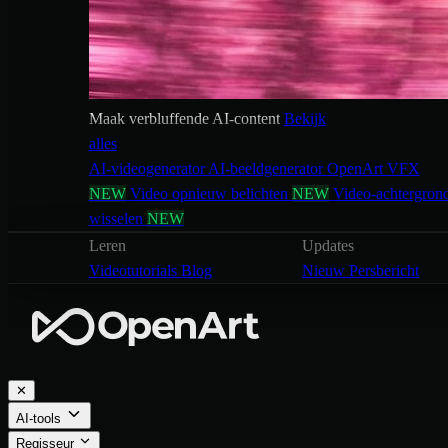
Maak verbluffende AI-content
Bekijk
alles
AI-videogenerator
AI-beeldgenerator
OpenArt VFX
NEW
Video opnieuw belichten
NEW
Video-achtergron
wisselen
NEW
Leren
Updates
Videotutorials
Blog
Nieuw
Persbericht
✕
AI-tools
Regisseur