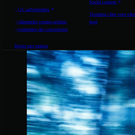
Social content
UGC-advertenties
Trending clips voor elke
Authentieke creator-achtige
feed
advertenties die converteren
Begin met maken