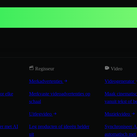
Regisseur
Video
Merkadvertenties
Videogenerator
or elke
Merkvaste videoadvertenties op
Maak cinematisc
schaal
vanuit tekst of b
Uitlegvideo
Muziekvideo
ler met AI
Leg producten of ideeën helder
Synchroniseer A
uit
automatisch met 