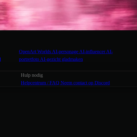
OpenArt Worlds
AI-personage
AI-influencer
AI-
d
portretfoto
AI-gezicht gladmaken
Hulp nodig
Helpcentrum / FAQ
Neem contact op
Discord