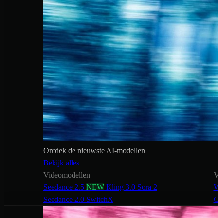
Ontdek de nieuwste AI-modellen
Bekijk alles
Videomodellen
V
Seedance 2.5
NEW
Kling 3.0
Sora 2
W
Seedance 2.0
SwitchX
G