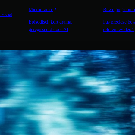
Microdrama
Bewegingscontr
 social
Episodisch kort drama,
Pas precieze bew
geregisseerd door AI
referentievideo’s