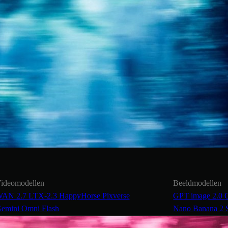
ideomodellen
Beeldmodellen
AN 2.7
LTX-2.3
HappyHorse
Pixverse
GPT image 2.0
emini Omni Flash
Nano Banana 2