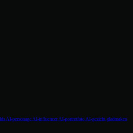
lds
AI-personage
AI-influencer
AI-portretfoto
AI-gezicht gladmaken