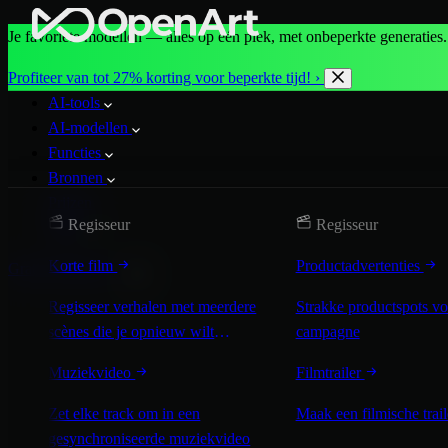
Je favoriete modellen — alles op één plek, met onbeperkte generaties.
Profiteer van tot 27% korting voor beperkte tijd! ›
AI-tools
AI-modellen
Functies
Bronnen
Prijzen
Regisseur
Regisseur
More
Korte film
Productadvertenties
Gratis beginnen
Regisseer verhalen met meerdere
Strakke productspots vo
scènes die je opnieuw wilt
campagne
bekijken
Muziekvideo
Filmtrailer
Zet elke track om in een
Maak een filmische trai
gesynchroniseerde muziekvideo