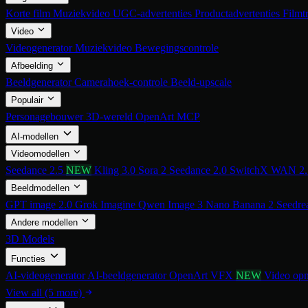
Korte film
Muziekvideo
UGC-advertenties
Productadvertenties
Filmt
Video
Videogenerator
Muziekvideo
Bewegingscontrole
Afbeelding
Beeldgenerator
Camerahoek-controle
Beeld-upscale
Populair
Personagebouwer
3D-wereld
OpenArt MCP
AI-modellen
Videomodellen
Seedance 2.5
NEW
Kling 3.0
Sora 2
Seedance 2.0
SwitchX
WAN 2
Beeldmodellen
GPT image 2.0
Grok Imagine
Qwen Image 3
Nano Banana 2
Seedre
Andere modellen
3D Models
Functies
AI-videogenerator
AI-beeldgenerator
OpenArt VFX
NEW
Video opn
View all (5 more)