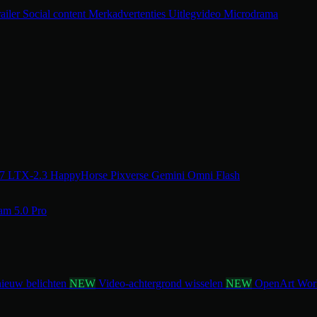
railer
Social content
Merkadvertenties
Uitlegvideo
Microdrama
.7
LTX-2.3
HappyHorse
Pixverse
Gemini Omni Flash
am 5.0 Pro
ieuw belichten
NEW
Video-achtergrond wisselen
NEW
OpenArt Wor