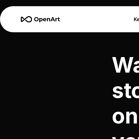
K
Wa
st
on