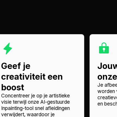
Geef je
Jouw
creativiteit een
onze 
Je afbe
boost
worden v
Concentreer je op je artistieke
creatiev
visie terwijl onze AI-gestuurde
en besch
Inpainting-tool snel afleidingen
verwijdert, waardoor je