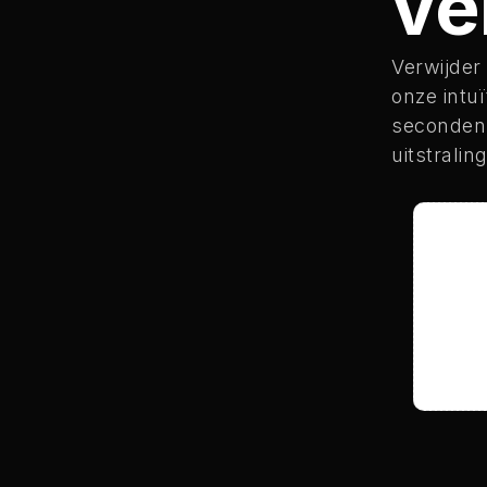
ve
Verwijder
onze intuï
seconden 
uitstrali