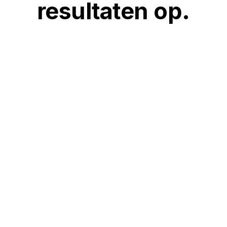
resultaten op.
jke tool
echts