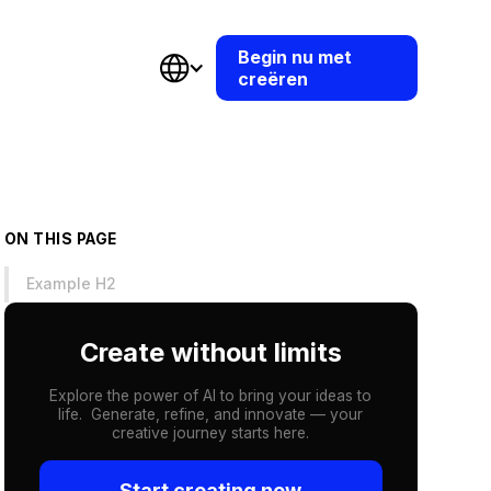
Begin nu met
creëren
ON THIS PAGE
Example H2
Create without limits
Explore the power of AI to bring your ideas to
life. Generate, refine, and innovate — your
creative journey starts here.
Start creating now