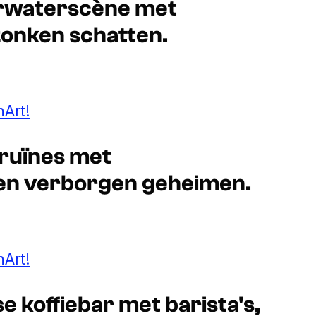
derwaterscène met
ezonken schatten.
Art!
 ruïnes met
en verborgen geheimen.
Art!
se koffiebar met barista's,