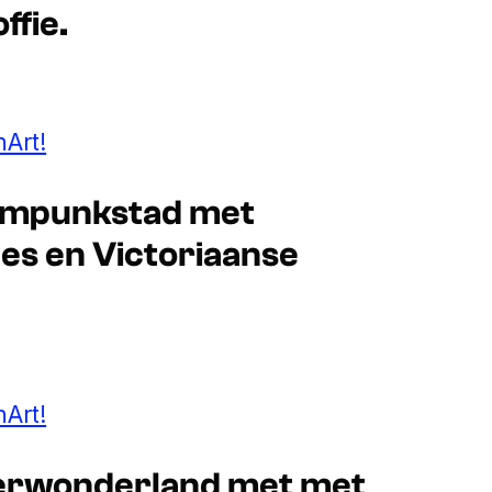
ffie.
Art!
toompunkstad met
es en Victoriaanse
Art!
nterwonderland met met