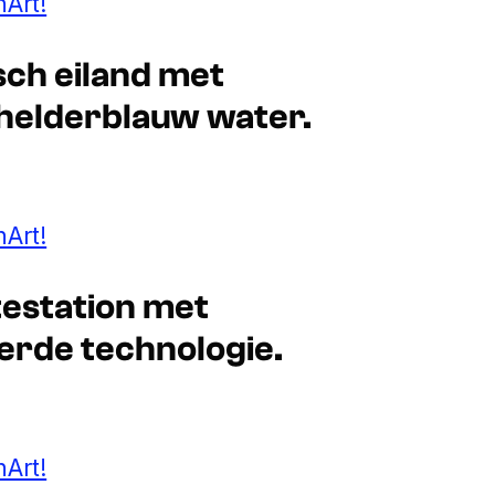
Art!
isch eiland met
helderblauw water.
Art!
testation met
erde technologie.
Art!