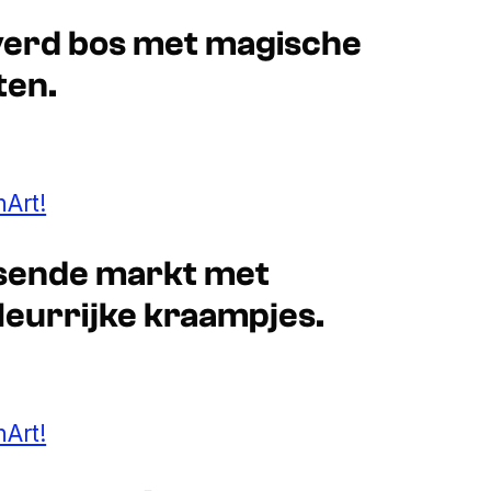
overd bos met magische
ten.
Art!
uisende markt met
leurrijke kraampjes.
Art!