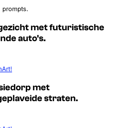
n prompts.
sgezicht met futuristische
nde auto's.
Art!
asiedorp met
eplaveide straten.