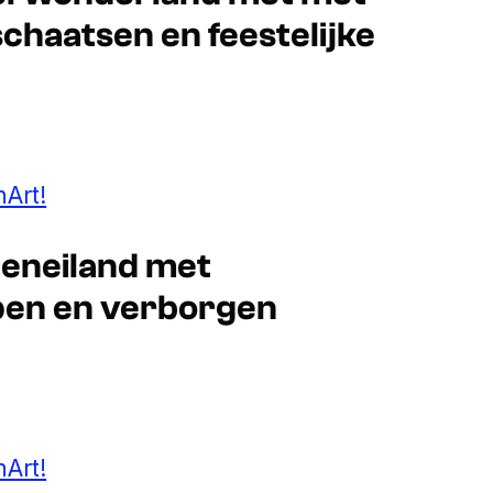
haatsen en feestelijke
Art!
ateneiland met
pen en verborgen
Art!