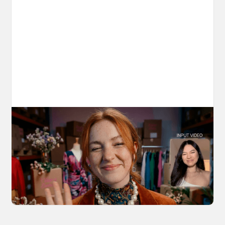
10 Types of Videos You Can Create with
Kling 3.0 Motion Control
Discover 10 video types you can create using
Kling 3.0 Motion Control on OpenArt, from
marketing to storytelling with amazingly
consistent motion and identity.
March 20, 2026