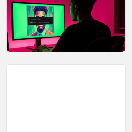
Creators Safe
You made something you love, but is it safe to
share? OpenArt's IP Safety Check, powered
by CopySight, lets you scan your creations for
potential IP issues before they leave your
hands.
April 2, 2026