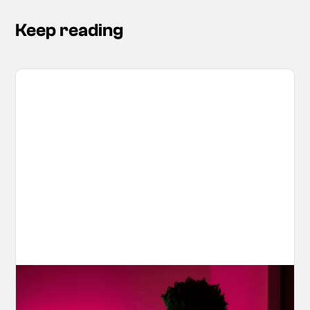
Keep reading
Your AI Creations, Protected: How
OpenArt's IP Safety Check Keeps