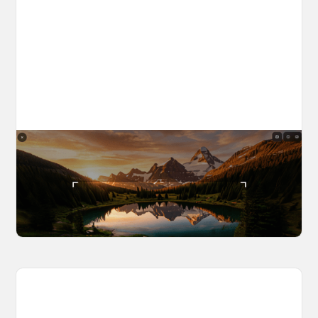
The World Builder's Handbook
Build a world once, shoot from it forever. Your
complete guide to creating, navigating, and
capturing inside OpenArt Worlds.
March 25, 2026