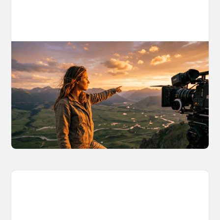
AI World Building for Content Creators:
A More Consistent Approach to AI
Content
Learn why building persistent AI worlds beats
one-off video generation for content creators,
and how to create such 3D environments with
OpenArt Worlds.
March 26, 2026