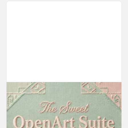
Introducing OpenArt Suite: Create
Without the Chaos
Every tool you need, finally in one place. We
fundamentally rearchitected the OpenArt
creation experience so your workflow finally
moves as fast as your ideas do.