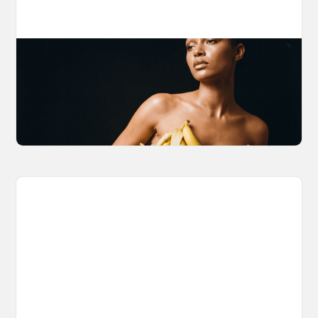
The Nano Banana 2 Handbook
Brian from Litany of Ignition gives a hands-on
breakdown of what Gemini 2.0 Flash Image
can actually do, with the prompts to prove it.
March 27, 2026