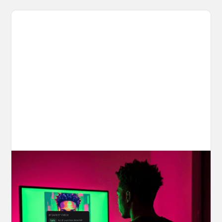
Your AI Creations, Protected: How
OpenArt's IP Safety Check Keeps
Creators Safe
You made something you love, but is it safe to
share? OpenArt's IP Safety Check, powered