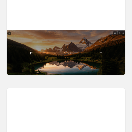
The World Builder's Handbook
Build a world once, shoot from it forever. Your
complete guide to creating, navigating, and
capturing inside OpenArt Worlds.
March 25, 2026