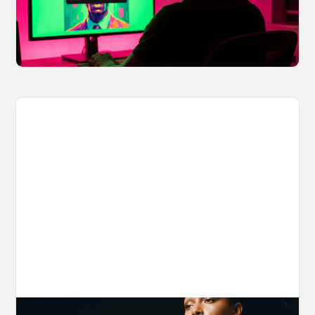
by CopySight, lets you scan your creations for
potential IP issues before they leave your
hands.
April 2, 2026