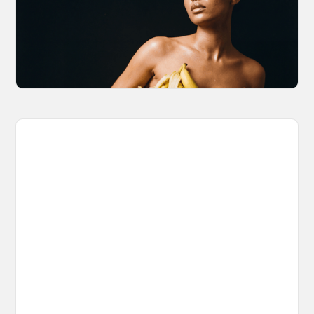
The Nano Banana 2 Handbook
Brian from Litany of Ignition gives a hands-on
breakdown of what Gemini 2.0 Flash Image
can actually do, with the prompts to prove it.
March 27, 2026