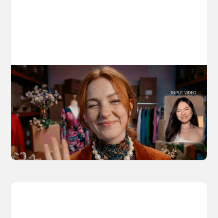
10 Types of Videos You Can Create with
Kling 3.0 Motion Control
Discover 10 video types you can create using
Kling 3.0 Motion Control on OpenArt, from
marketing to storytelling with amazingly
consistent motion and identity.
March 20, 2026