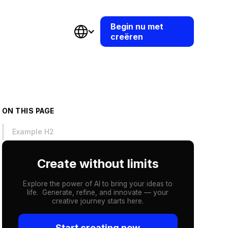
Begin nu met
creëren
ON THIS PAGE
Example H2
Create without limits
Explore the power of AI to bring your ideas to
life. Generate, refine, and innovate — your
creative journey starts here.
Start creating now