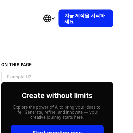
지금 제작을 시작하
세요
ON THIS PAGE
Example H2
Create without limits
Explore the power of AI to bring your ideas to
life. Generate, refine, and innovate — your
creative journey starts here.
Start creating now