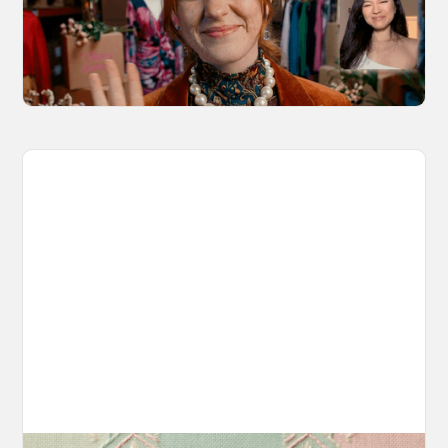
Kling 3.0 Motion Control on OpenArt, from
marketing to storytelling with amazingly
consistent motion and identity.
March 20, 2026