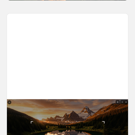
The World Builder's Handbook
Build a world once, shoot from it forever. Your
complete guide to creating, navigating, and
capturing inside OpenArt Worlds.
March 25, 2026