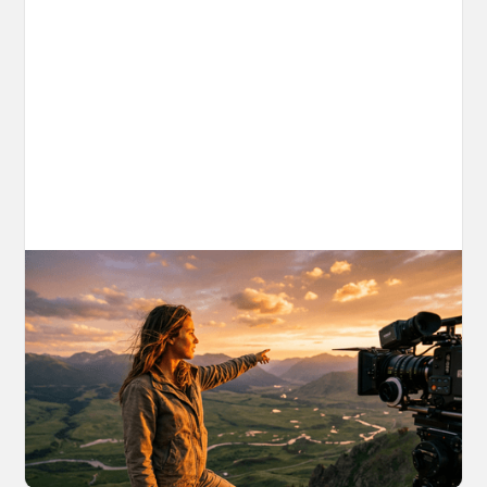
AI World Building for Content Creators:
A More Consistent Approach to AI
Content
Learn why building persistent AI worlds beats
one-off video generation for content creators,
and how to create such 3D environments with
OpenArt Worlds.
March 26, 2026