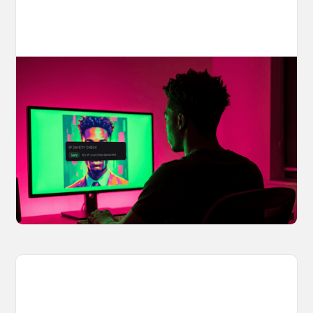
Your AI Creations, Protected: How
OpenArt's IP Safety Check Keeps
Creators Safe
You made something you love, but is it safe to
share? OpenArt's IP Safety Check, powered
by CopySight, lets you scan your creations for
potential IP issues before they leave your
hands.
April 2, 2026