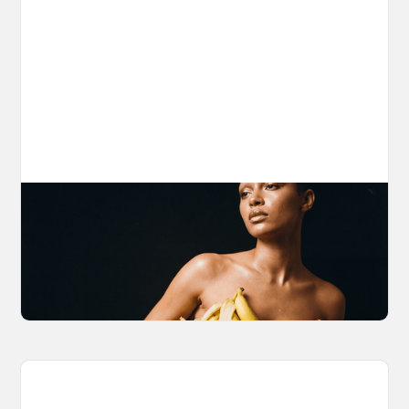
The Nano Banana 2 Handbook
Brian from Litany of Ignition gives a hands-on
breakdown of what Gemini 2.0 Flash Image
can actually do, with the prompts to prove it.
March 27, 2026