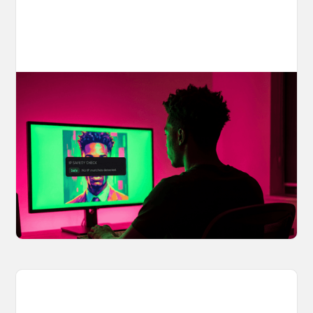
Your AI Creations, Protected: How
OpenArt's IP Safety Check Keeps
Creators Safe
You made something you love, but is it safe to
share? OpenArt's IP Safety Check, powered
by CopySight, lets you scan your creations for
potential IP issues before they leave your
hands.
April 2, 2026