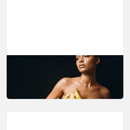
The Nano Banana 2 Handbook
Brian from Litany of Ignition gives a hands-on
breakdown of what Gemini 2.0 Flash Image
can actually do, with the prompts to prove it.
March 27, 2026