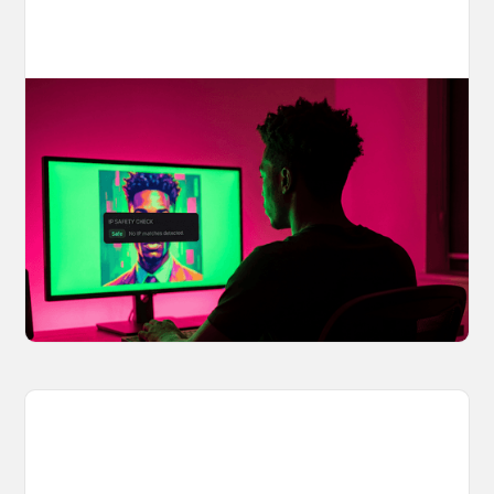
Your AI Creations, Protected: How
OpenArt's IP Safety Check Keeps
Creators Safe
You made something you love, but is it safe to
share? OpenArt's IP Safety Check, powered
by CopySight, lets you scan your creations for
potential IP issues before they leave your
hands.
April 2, 2026