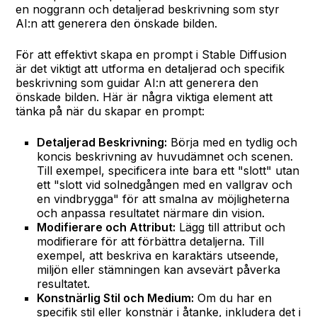
en noggrann och detaljerad beskrivning som styr
AI:n att generera den önskade bilden.
För att effektivt skapa en prompt i Stable Diffusion
är det viktigt att utforma en detaljerad och specifik
beskrivning som guidar AI:n att generera den
önskade bilden. Här är några viktiga element att
tänka på när du skapar en prompt:
Detaljerad Beskrivning:
Börja med en tydlig och
koncis beskrivning av huvudämnet och scenen.
Till exempel, specificera inte bara ett "slott" utan
ett "slott vid solnedgången med en vallgrav och
en vindbrygga" för att smalna av möjligheterna
och anpassa resultatet närmare din vision.
Modifierare och Attribut:
Lägg till attribut och
modifierare för att förbättra detaljerna. Till
exempel, att beskriva en karaktärs utseende,
miljön eller stämningen kan avsevärt påverka
resultatet.
Konstnärlig Stil och Medium:
Om du har en
specifik stil eller konstnär i åtanke, inkludera det i