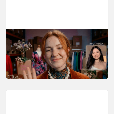
10 Types of Videos You Can Create with
Kling 3.0 Motion Control
Discover 10 video types you can create using
Kling 3.0 Motion Control on OpenArt, from
marketing to storytelling with amazingly
consistent motion and identity.
March 20, 2026