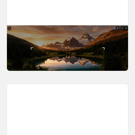
The World Builder's Handbook
Build a world once, shoot from it forever. Your
complete guide to creating, navigating, and
capturing inside OpenArt Worlds.
March 25, 2026