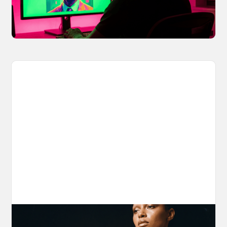
potential IP issues before they leave your
hands.
April 2, 2026
The Nano Banana 2 Handbook