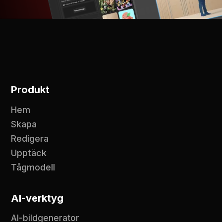
Produkt
Hem
Skapa
Redigera
Upptäck
Tågmodell
AI-verktyg
AI-bildgenerator