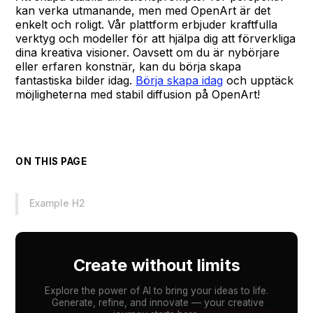
kan verka utmanande, men med OpenArt är det
enkelt och roligt. Vår plattform erbjuder kraftfulla
verktyg och modeller för att hjälpa dig att förverkliga
dina kreativa visioner. Oavsett om du är nybörjare
eller erfaren konstnär, kan du börja skapa
fantastiska bilder idag.
Börja skapa idag
och upptäck
möjligheterna med stabil diffusion på OpenArt!
ON THIS PAGE
Example H2
Create without limits
Explore the power of AI to bring your ideas to life.
Generate, refine, and innovate — your creative