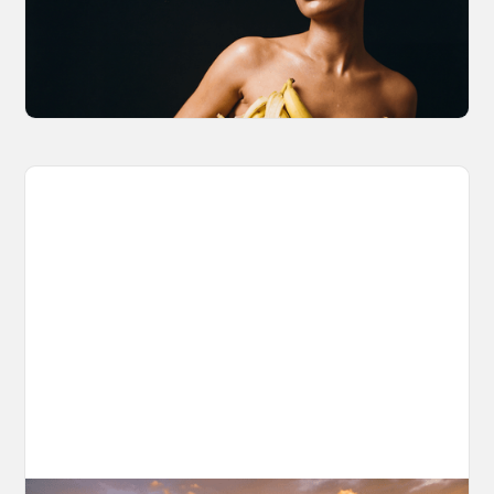
Brian from Litany of Ignition gives a hands-on
breakdown of what Gemini 2.0 Flash Image
can actually do, with the prompts to prove it.
March 27, 2026