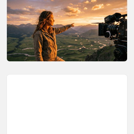
AI World Building for Content Creators:
A More Consistent Approach to AI
Content
Learn why building persistent AI worlds beats
one-off video generation for content creators,
and how to create such 3D environments with
OpenArt Worlds.
March 26, 2026