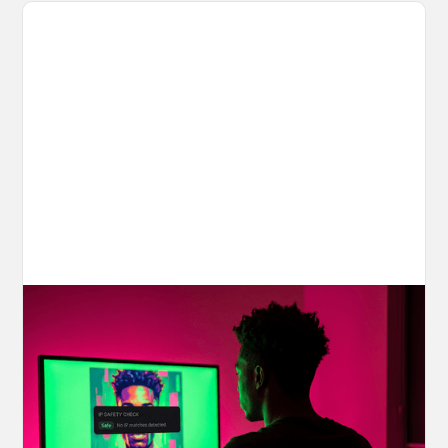
Your AI Creations, Protected: How
OpenArt's IP Safety Check Keeps
Creators Safe
You made something you love, but is it safe to
share? OpenArt's IP Safety Check, powered
by CopySight, lets you scan your creations for