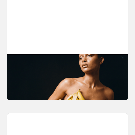
The Nano Banana 2 Handbook
Brian from Litany of Ignition gives a hands-on
breakdown of what Gemini 2.0 Flash Image
can actually do, with the prompts to prove it.
March 27, 2026