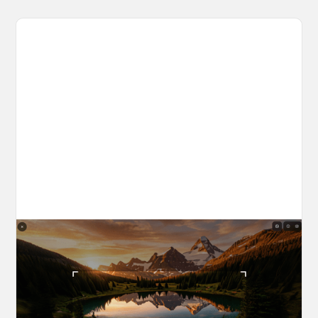
The World Builder's Handbook
Build a world once, shoot from it forever. Your
complete guide to creating, navigating, and
capturing inside OpenArt Worlds.
March 25, 2026