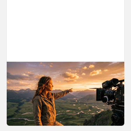
AI World Building for Content Creators:
A More Consistent Approach to AI
Content
Learn why building persistent AI worlds beats
one-off video generation for content creators,
and how to create such 3D environments with
OpenArt Worlds.
March 26, 2026