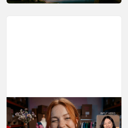
10 Types of Videos You Can Create with
Kling 3.0 Motion Control
Discover 10 video types you can create using
Kling 3.0 Motion Control on OpenArt, from