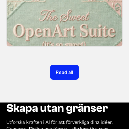
Introducing OpenArt Suite: Create
Without the Chaos
Every tool you need, finally in one place. We
fundamentally rearchitected the OpenArt
creation experience so your workflow finally
moves as fast as your ideas do.
March 20, 2026
Read all
Skapa utan gränser
Utforska kraften i AI för att förverkliga dina idéer.