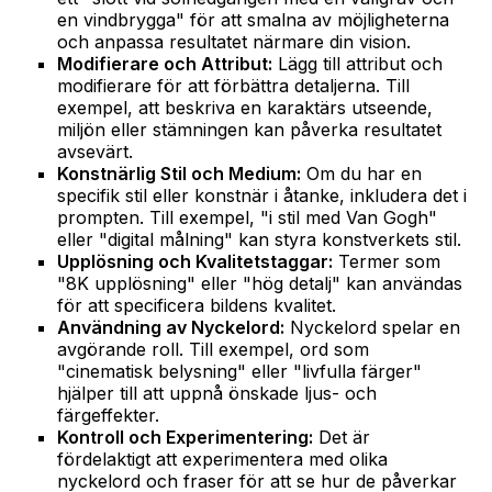
en vindbrygga" för att smalna av möjligheterna
och anpassa resultatet närmare din vision.
Modifierare och Attribut:
Lägg till attribut och
modifierare för att förbättra detaljerna. Till
exempel, att beskriva en karaktärs utseende,
miljön eller stämningen kan påverka resultatet
avsevärt.
Konstnärlig Stil och Medium:
Om du har en
specifik stil eller konstnär i åtanke, inkludera det i
prompten. Till exempel, "i stil med Van Gogh"
eller "digital målning" kan styra konstverkets stil.
Upplösning och Kvalitetstaggar:
Termer som
"8K upplösning" eller "hög detalj" kan användas
för att specificera bildens kvalitet.
Användning av Nyckelord:
Nyckelord spelar en
avgörande roll. Till exempel, ord som
"cinematisk belysning" eller "livfulla färger"
hjälper till att uppnå önskade ljus- och
färgeffekter.
Kontroll och Experimentering:
Det är
fördelaktigt att experimentera med olika
nyckelord och fraser för att se hur de påverkar