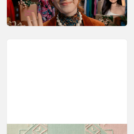
marketing to storytelling with amazingly
consistent motion and identity.
March 20, 2026