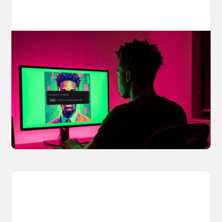
Your AI Creations, Protected: How
OpenArt's IP Safety Check Keeps
Creators Safe
You made something you love, but is it safe to
share? OpenArt's IP Safety Check, powered
by CopySight, lets you scan your creations for
potential IP issues before they leave your
hands.
April 2, 2026