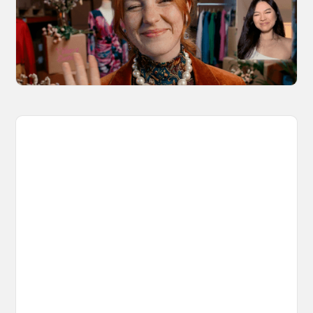
Discover 10 video types you can create using
Kling 3.0 Motion Control on OpenArt, from
marketing to storytelling with amazingly
consistent motion and identity.
March 20, 2026