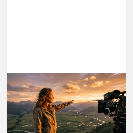
AI World Building for Content Creators:
A More Consistent Approach to AI
Content
Learn why building persistent AI worlds beats
one-off video generation for content creators,
and how to create such 3D environments with
OpenArt Worlds.
March 26, 2026