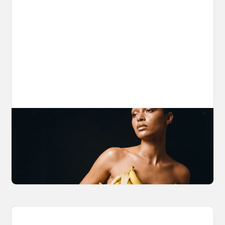
The Nano Banana 2 Handbook
Brian from Litany of Ignition gives a hands-on
breakdown of what Gemini 2.0 Flash Image
can actually do, with the prompts to prove it.
March 27, 2026