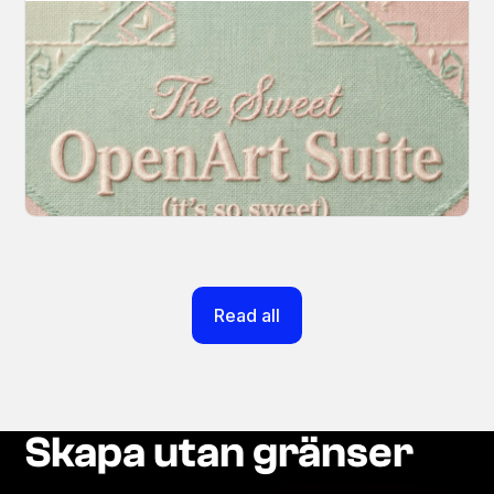
Introducing OpenArt Suite: Create
Without the Chaos
Every tool you need, finally in one place. We
fundamentally rearchitected the OpenArt
creation experience so your workflow finally
moves as fast as your ideas do.
March 20, 2026
Read all
Skapa utan gränser