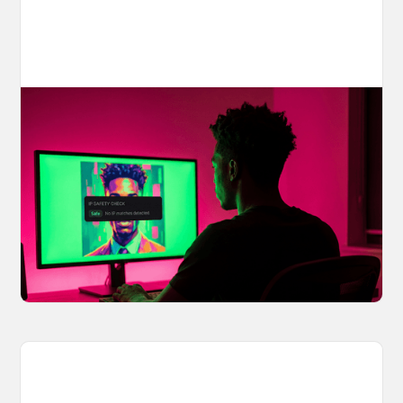
Your AI Creations, Protected: How
OpenArt's IP Safety Check Keeps
Creators Safe
You made something you love, but is it safe to
share? OpenArt's IP Safety Check, powered
by CopySight, lets you scan your creations for
potential IP issues before they leave your
hands.
April 2, 2026