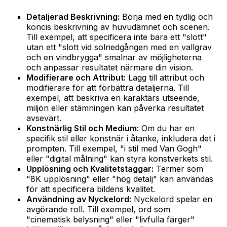
Detaljerad Beskrivning:
Börja med en tydlig och
koncis beskrivning av huvudämnet och scenen.
Till exempel, att specificera inte bara ett "slott"
utan ett "slott vid solnedgången med en vallgrav
och en vindbrygga" smalnar av möjligheterna
och anpassar resultatet närmare din vision.
Modifierare och Attribut:
Lägg till attribut och
modifierare för att förbättra detaljerna. Till
exempel, att beskriva en karaktärs utseende,
miljön eller stämningen kan påverka resultatet
avsevärt.
Konstnärlig Stil och Medium:
Om du har en
specifik stil eller konstnär i åtanke, inkludera det i
prompten. Till exempel, "i stil med Van Gogh"
eller "digital målning" kan styra konstverkets stil.
Upplösning och Kvalitetstaggar:
Termer som
"8K upplösning" eller "hög detalj" kan användas
för att specificera bildens kvalitet.
Användning av Nyckelord:
Nyckelord spelar en
avgörande roll. Till exempel, ord som
"cinematisk belysning" eller "livfulla färger"