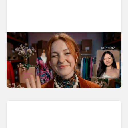
10 Types of Videos You Can Create with
Kling 3.0 Motion Control
Discover 10 video types you can create using
Kling 3.0 Motion Control on OpenArt, from
marketing to storytelling with amazingly
consistent motion and identity.
March 20, 2026