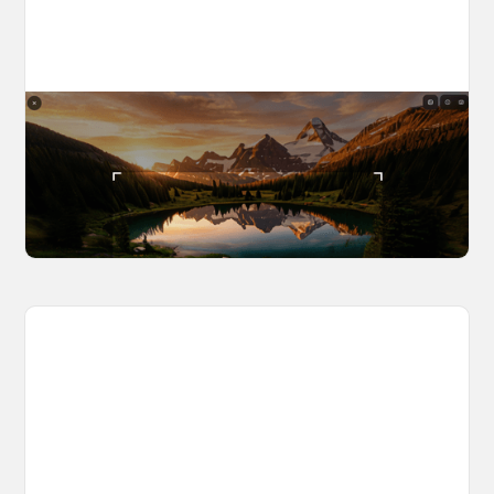
The World Builder's Handbook
Build a world once, shoot from it forever. Your
complete guide to creating, navigating, and
capturing inside OpenArt Worlds.
March 25, 2026