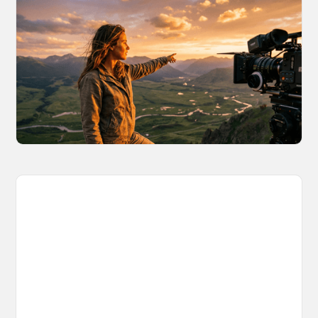
AI World Building for Content Creators:
A More Consistent Approach to AI
Content
Learn why building persistent AI worlds beats
one-off video generation for content creators,
and how to create such 3D environments with
OpenArt Worlds.
March 26, 2026