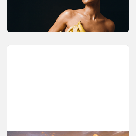
Brian from Litany of Ignition gives a hands-on
breakdown of what Gemini 2.0 Flash Image
can actually do, with the prompts to prove it.
March 27, 2026