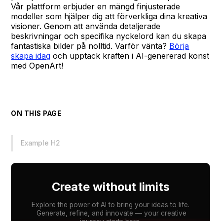
Vår plattform erbjuder en mängd finjusterade
modeller som hjälper dig att förverkliga dina kreativa
visioner. Genom att använda detaljerade
beskrivningar och specifika nyckelord kan du skapa
fantastiska bilder på nolltid. Varför vänta?
Börja
skapa idag
och upptäck kraften i AI-genererad konst
med OpenArt!
ON THIS PAGE
Example H2
Create without limits
Explore the power of AI to bring your ideas to life.
Generate, refine, and innovate — your creative