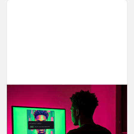
Your AI Creations, Protected: How
OpenArt's IP Safety Check Keeps
Creators Safe
You made something you love, but is it safe to
share? OpenArt's IP Safety Check, powered
by CopySight, lets you scan your creations for