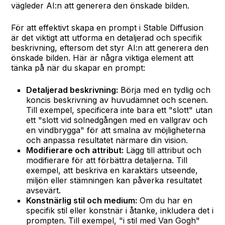
vägleder AI:n att generera den önskade bilden.
För att effektivt skapa en prompt i Stable Diffusion
är det viktigt att utforma en detaljerad och specifik
beskrivning, eftersom det styr AI:n att generera den
önskade bilden. Här är några viktiga element att
tänka på när du skapar en prompt:
Detaljerad beskrivning:
Börja med en tydlig och
koncis beskrivning av huvudämnet och scenen.
Till exempel, specificera inte bara ett "slott" utan
ett "slott vid solnedgången med en vallgrav och
en vindbrygga" för att smalna av möjligheterna
och anpassa resultatet närmare din vision.
Modifierare och attribut:
Lägg till attribut och
modifierare för att förbättra detaljerna. Till
exempel, att beskriva en karaktärs utseende,
miljön eller stämningen kan påverka resultatet
avsevärt.
Konstnärlig stil och medium:
Om du har en
specifik stil eller konstnär i åtanke, inkludera det i
prompten. Till exempel, "i stil med Van Gogh"