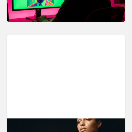
potential IP issues before they leave your
hands.
April 2, 2026
The Nano Banana 2 Handbook