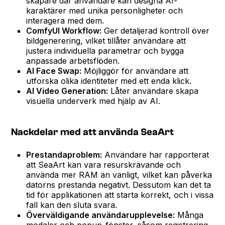
skapare där användare kan designa AI-
karaktärer med unika personligheter och
interagera med dem.
ComfyUI Workflow:
Ger detaljerad kontroll över
bildgenerering, vilket tillåter användare att
justera individuella parametrar och bygga
anpassade arbetsflöden.
AI Face Swap:
Möjliggör för användare att
utforska olika identiteter med ett enda klick.
AI Video Generation:
Låter användare skapa
visuella underverk med hjälp av AI.
Nackdelar med att använda SeaArt
Prestandaproblem:
Användare har rapporterat
att SeaArt kan vara resurskrävande och
använda mer RAM än vanligt, vilket kan påverka
datorns prestanda negativt. Dessutom kan det ta
tid för applikationen att starta korrekt, och i vissa
fall kan den sluta svara.
Överväldigande användarupplevelse:
Många