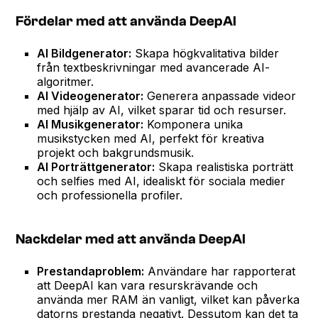
Fördelar med att använda DeepAI
AI Bildgenerator:
Skapa högkvalitativa bilder
från textbeskrivningar med avancerade AI-
algoritmer.
AI Videogenerator:
Generera anpassade videor
med hjälp av AI, vilket sparar tid och resurser.
AI Musikgenerator:
Komponera unika
musikstycken med AI, perfekt för kreativa
projekt och bakgrundsmusik.
AI Porträttgenerator:
Skapa realistiska porträtt
och selfies med AI, idealiskt för sociala medier
och professionella profiler.
Nackdelar med att använda DeepAI
Prestandaproblem:
Användare har rapporterat
att DeepAI kan vara resurskrävande och
använda mer RAM än vanligt, vilket kan påverka
datorns prestanda negativt. Dessutom kan det ta