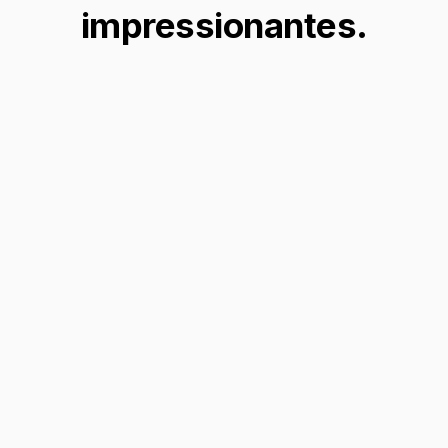
impressionantes.
Imagens de Perfil Perfeitas
Crie fotos de perfil impressionantes
removendo facilmente os fundos das suas
selfies, garantindo que você sempre se
destaque com uma aparência profissional e
polida.
Remover fundo →