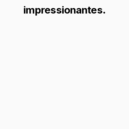
impressionantes.
Transforme suas fotos
Dê às suas fotos uma reviravolta sombria e
caprichosa transformando-as com o filtro da
Wednesday Addams, perfeito para adicionar
um toque de charme gótico às suas imagens.
Transforme sua imagem →