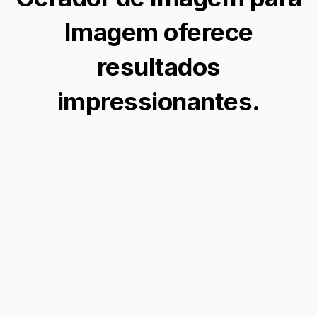
Imagem oferece
resultados
impressionantes.
Aprimorar Cenas de Inverno
Transforme suas fotos em cativantes
paisagens de inverno ao adicionar elementos
de gelo realistas de forma perfeita, ideal para
aprimorar memórias sazonais e criar efeitos
visuais impressionantes.
Adicionar gelo à foto →