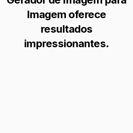
Imagem oferece
resultados
impressionantes.
Aprimorar Retratos
Transforme retratos comuns em obras-
primas etéreas ao adicionar asas de anjo de
forma harmoniosa, criando um efeito visual
cativante e celestial.
Adicionar Asas de Anjo à Foto →