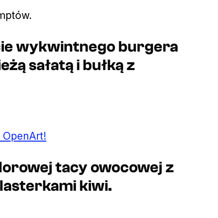
mptów.
ęcie wykwintnego burgera
żą sałatą i bułką z
 OpenArt!
olorowej tacy owocowej z
lasterkami kiwi.