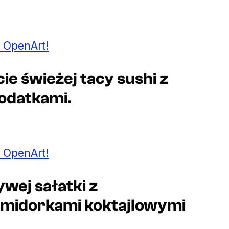
 OpenArt!
ie świeżej tacy sushi z
dodatkami.
 OpenArt!
ywej sałatki z
omidorkami koktajlowymi