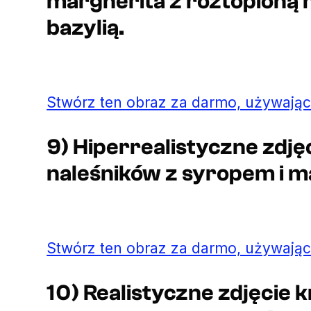
margherita z roztopioną m
bazylią.
Stwórz ten obraz za darmo, używając
9) Hiperrealistyczne zdję
naleśników z syropem i 
Stwórz ten obraz za darmo, używając
10) Realistyczne zdjęcie