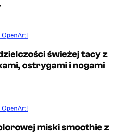
.
 OpenArt!
dzielczości świeżej tacy z
ami, ostrygami i nogami
 OpenArt!
kolorowej miski smoothie z