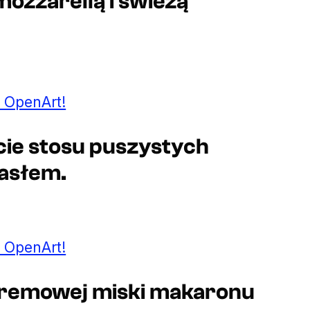
ozzarellą i świeżą
 OpenArt!
cie stosu puszystych
masłem.
 OpenArt!
 kremowej miski makaronu