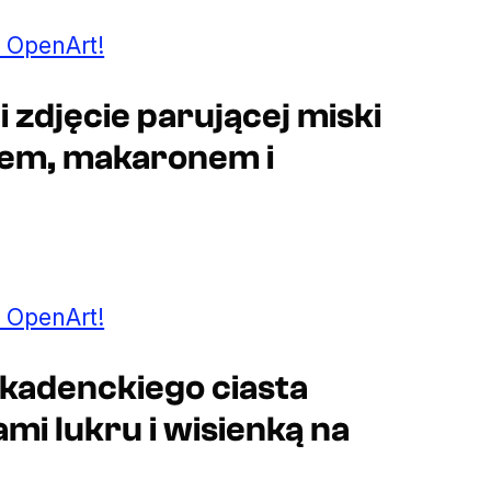
 OpenArt!
 zdjęcie parującej miski
nem, makaronem i
 OpenArt!
ekadenckiego ciasta
i lukru i wisienką na