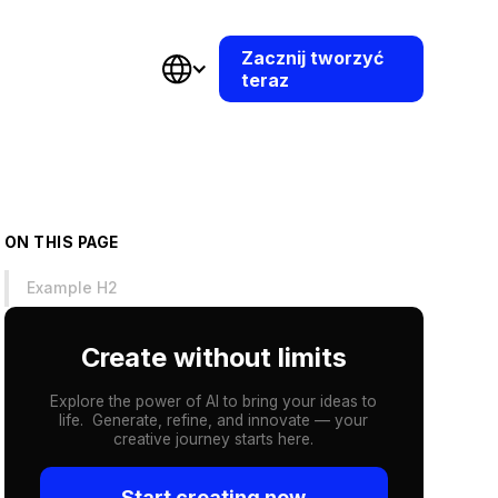
Zacznij tworzyć
teraz
ON THIS PAGE
Example H2
Create without limits
Explore the power of AI to bring your ideas to
life. Generate, refine, and innovate — your
creative journey starts here.
Start creating now