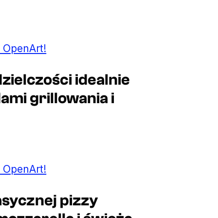
 OpenArt!
zielczości idealnie
mi grillowania i
 OpenArt!
asycznej pizzy