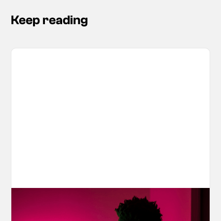
Keep reading
Your AI Creations, Protected: How
OpenArt's IP Safety Check Keeps