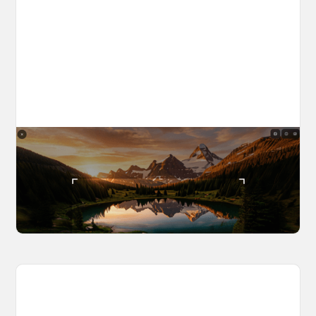
The World Builder's Handbook
Build a world once, shoot from it forever. Your
complete guide to creating, navigating, and
capturing inside OpenArt Worlds.
March 25, 2026