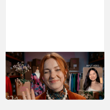
10 Types of Videos You Can Create with
Kling 3.0 Motion Control
Discover 10 video types you can create using
Kling 3.0 Motion Control on OpenArt, from
marketing to storytelling with amazingly
consistent motion and identity.
March 20, 2026