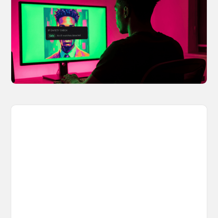
Creators Safe
You made something you love, but is it safe to
share? OpenArt's IP Safety Check, powered
by CopySight, lets you scan your creations for
potential IP issues before they leave your
hands.
April 2, 2026