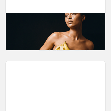
The Nano Banana 2 Handbook
Brian from Litany of Ignition gives a hands-on
breakdown of what Gemini 2.0 Flash Image
can actually do, with the prompts to prove it.
March 27, 2026