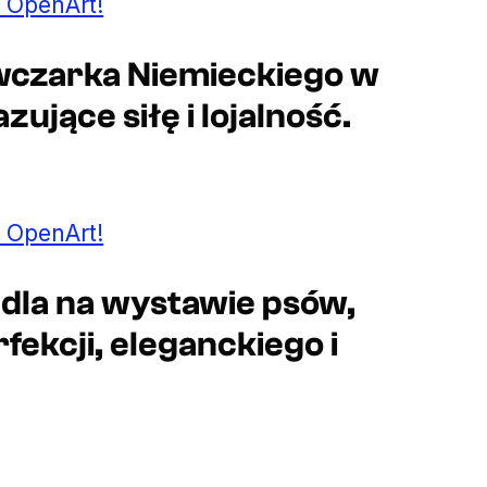
 OpenArt!
Owczarka Niemieckiego w
ujące siłę i lojalność.
 OpenArt!
udla na wystawie psów,
ekcji, eleganckiego i