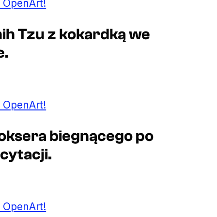
 OpenArt!
Shih Tzu z kokardką we
e.
 OpenArt!
Boksera biegnącego po
cytacji.
 OpenArt!