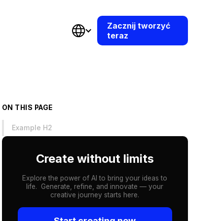
Zacznij tworzyć
teraz
ON THIS PAGE
Example H2
Create without limits
Explore the power of AI to bring your ideas to
life. Generate, refine, and innovate — your
creative journey starts here.
Start creating now