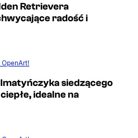
olden Retrievera
chwycające radość i
 OpenArt!
Dalmatyńczyka siedzącego
ciepłe, idealne na