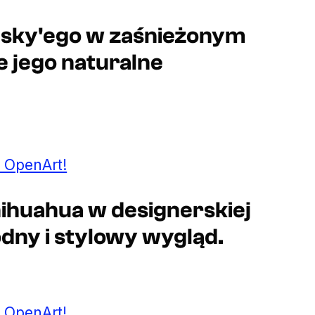
Husky'ego w zaśnieżonym
e jego naturalne
 OpenArt!
hihuahua w designerskiej
dny i stylowy wygląd.
 OpenArt!