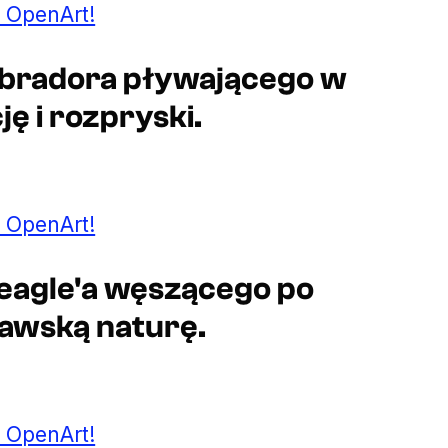
 OpenArt!
Labradora pływającego w
ę i rozpryski.
 OpenArt!
Beagle'a węszącego po
kawską naturę.
 OpenArt!