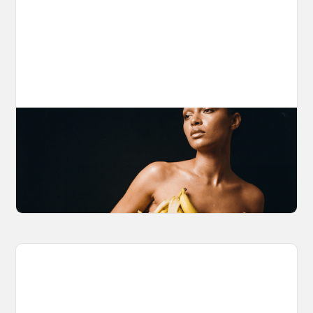
The Nano Banana 2 Handbook
Brian from Litany of Ignition gives a hands-on
breakdown of what Gemini 2.0 Flash Image
can actually do, with the prompts to prove it.
March 27, 2026