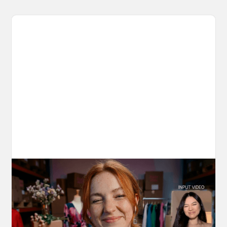
10 Types of Videos You Can Create with
Kling 3.0 Motion Control
Discover 10 video types you can create using
Kling 3.0 Motion Control on OpenArt, from
marketing to storytelling with amazingly