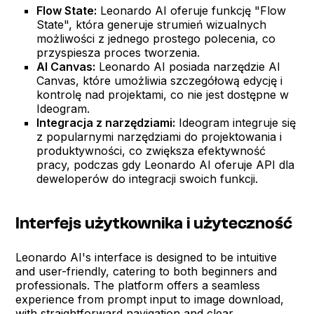
Flow State:
Leonardo AI oferuje funkcję "Flow
State", która generuje strumień wizualnych
możliwości z jednego prostego polecenia, co
przyspiesza proces tworzenia.
AI Canvas:
Leonardo AI posiada narzędzie AI
Canvas, które umożliwia szczegółową edycję i
kontrolę nad projektami, co nie jest dostępne w
Ideogram.
Integracja z narzędziami:
Ideogram integruje się
z popularnymi narzędziami do projektowania i
produktywności, co zwiększa efektywność
pracy, podczas gdy Leonardo AI oferuje API dla
deweloperów do integracji swoich funkcji.
Interfejs użytkownika i użyteczność
Leonardo AI's interface is designed to be intuitive
and user-friendly, catering to both beginners and
professionals. The platform offers a seamless
experience from prompt input to image download,
with straightforward navigation and clear