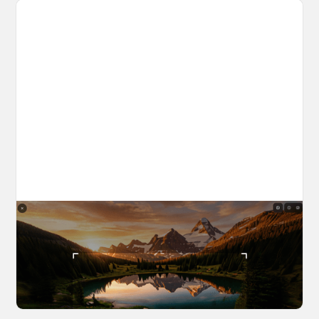
The World Builder's Handbook
Build a world once, shoot from it forever. Your
complete guide to creating, navigating, and
capturing inside OpenArt Worlds.
March 25, 2026