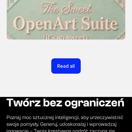
Every tool you need, finally in one place. We
fundamentally rearchitected the OpenArt
creation experience so your workflow finally
moves as fast as your ideas do.
March 20, 2026
Read all
Twórz bez ograniczeń
Poznaj moc sztucznej inteligencji, aby urzeczywistnić
swoje pomysły. Generuj, udoskonalaj i wprowadzaj
innowacje — Twoja kreatywna podróż zaczyna się