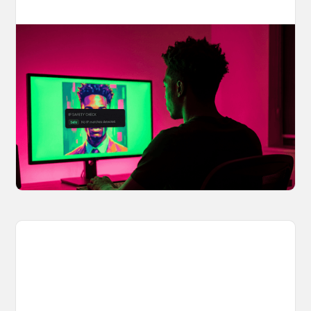
Your AI Creations, Protected: How
OpenArt's IP Safety Check Keeps
Creators Safe
You made something you love, but is it safe to
share? OpenArt's IP Safety Check, powered
by CopySight, lets you scan your creations for
potential IP issues before they leave your
hands.
April 2, 2026