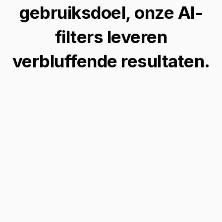
gebruiksdoel, onze AI-
filters leveren
verbluffende resultaten.
Transformeer foto's in Zelda-
kunst
Zet je favoriete foto's om in verbluffende
Zelda-geïnspireerde kunstwerken, die de
magie en avontuur van de iconische game-
serie vastleggen met slechts een paar klikken.
Transformeer je afbeelding →