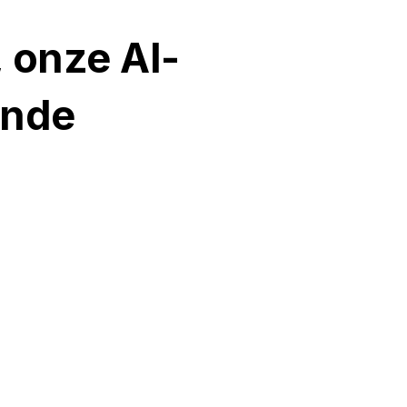
, onze AI-
ende