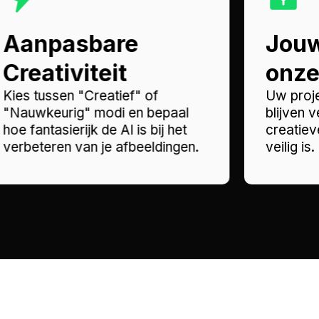
Aanpasbare
Jouw
Creativiteit
onze 
Kies tussen "Creatief" of
Uw proj
"Nauwkeurig" modi en bepaal
blijven 
hoe fantasierijk de AI is bij het
creatie
verbeteren van je afbeeldingen.
veilig is.