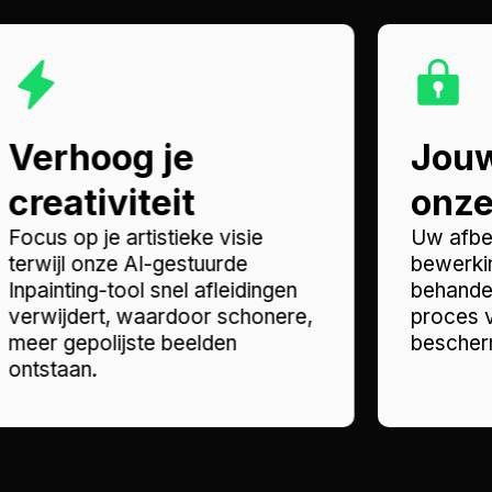
Verhoog je
Jouw
creativiteit
onze 
Focus op je artistieke visie
Uw afbe
terwijl onze AI-gestuurde
bewerkin
Inpainting-tool snel afleidingen
behandel
verwijdert, waardoor schonere,
proces v
meer gepolijste beelden
bescherm
ontstaan.