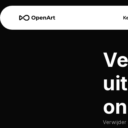
K
Ve
ui
on
Verwijder 