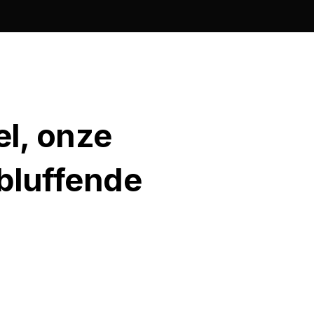
el, onze
rbluffende