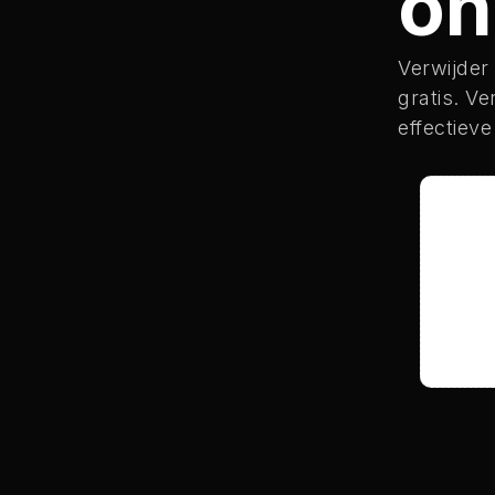
on
Verwijder
gratis. V
effectieve