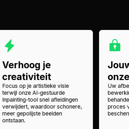
Verhoog je
Jouw
creativiteit
onze 
Focus op je artistieke visie
Uw afbe
terwijl onze AI-gestuurde
bewerkin
Inpainting-tool snel afleidingen
behandel
verwijdert, waardoor schonere,
proces v
meer gepolijste beelden
bescherm
ontstaan.