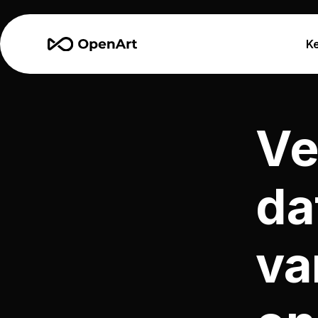
K
Ve
da
va