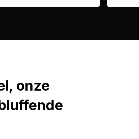
el, onze
rbluffende