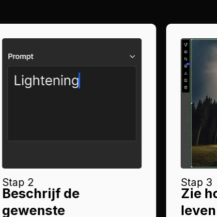
Stap 2
Stap 3
Beschrijf de
Zie ho
gewenste
leven