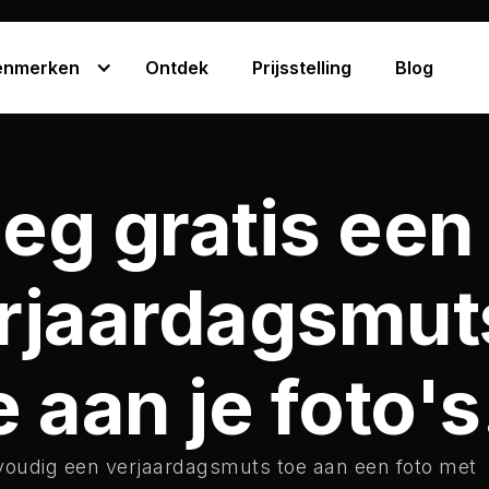
enmerken
Ontdek
Prijsstelling
Blog
eg gratis een
rjaardagsmut
e aan je foto's
oudig een verjaardagsmuts toe aan een foto met