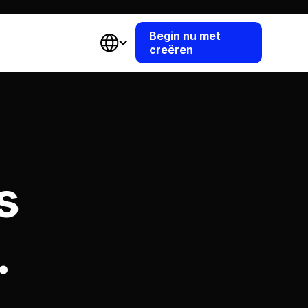
Begin nu met
creëren
s
.