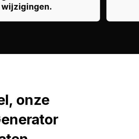
wijzigingen.
el, onze
Generator
aten.