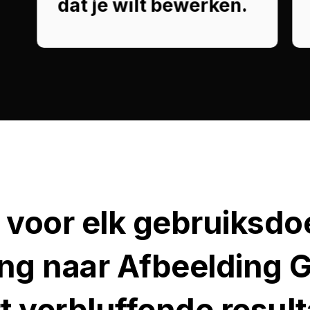
dat je wilt bewerken.
 voor elk gebruiksdo
ng naar Afbeelding 
rt verbluffende result