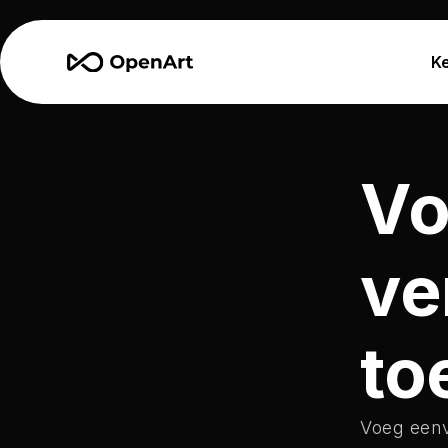
K
Vo
ve
to
Voeg eenv