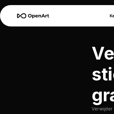
K
Ve
st
gr
Verwijder 