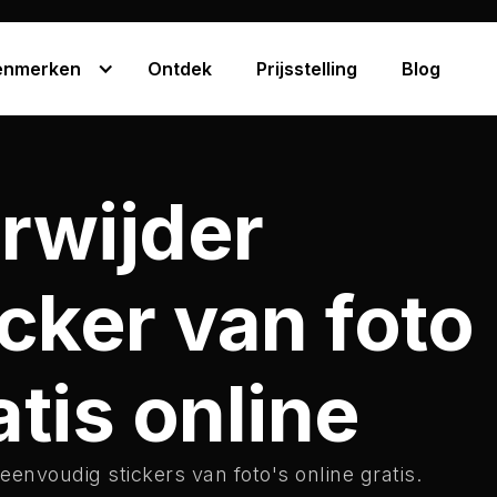
enmerken
Ontdek
Prijsstelling
Blog
rwijder
icker van foto
atis online
eenvoudig stickers van foto's online gratis.