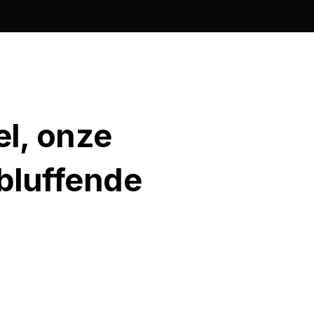
el, onze
rbluffende