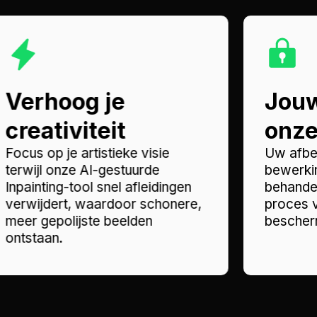
Verhoog je
Jouw
creativiteit
onze 
Focus op je artistieke visie
Uw afbe
terwijl onze AI-gestuurde
bewerkin
Inpainting-tool snel afleidingen
behandel
verwijdert, waardoor schonere,
proces v
meer gepolijste beelden
bescherm
ontstaan.