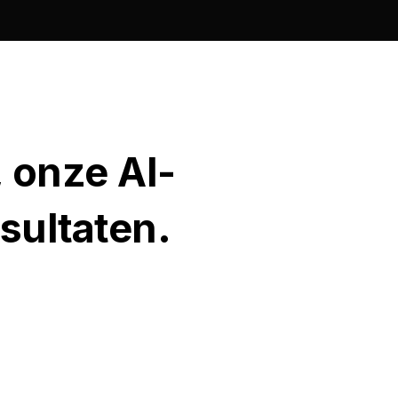
, onze AI-
esultaten.