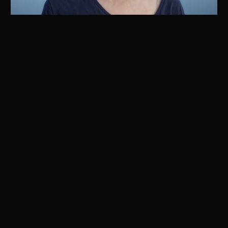
Transformeer met
Precisie
Ervaar kristalheldere details met onze
AI-gestuurde opschaling, waarbij elke