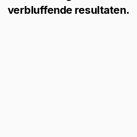
verbluffende resultaten.
Virtuele Make-over
Transformeer je look onmiddellijk met onze
Platinum Blonde Haarfilter, perfect voor
virtuele make-overs en het uitproberen van
nieuwe stijlen voordat je je aan een
verandering commit.
Bewerk je afbeeldingen →