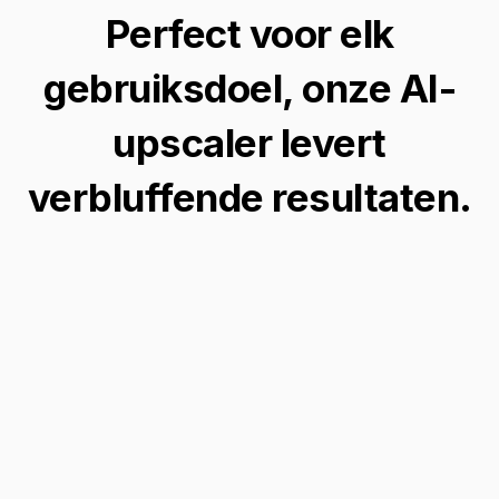
Perfect voor elk
gebruiksdoel, onze AI-
upscaler levert
verbluffende resultaten.
Verbeter Digitale Kunst
Transformeer je digitale kunst in
hoogwaardige meesterwerken met Midjourney
Upscaler, zodat elk detail scherp en levendig
is.