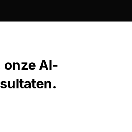
, onze AI-
esultaten.