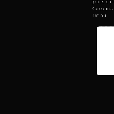
gratis on
Koreaans 
het nu!