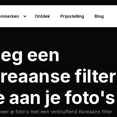
enmerken
Ontdek
Prijsstelling
Blog
eg een
reaanse filter
e aan je foto's
eer je foto's met een verbluffend Koreaans filter