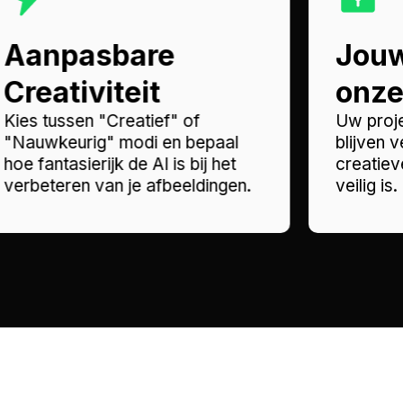
Aanpasbare
Jouw
Creativiteit
onze 
Kies tussen "Creatief" of
Uw proj
"Nauwkeurig" modi en bepaal
blijven 
hoe fantasierijk de AI is bij het
creatie
verbeteren van je afbeeldingen.
veilig is.