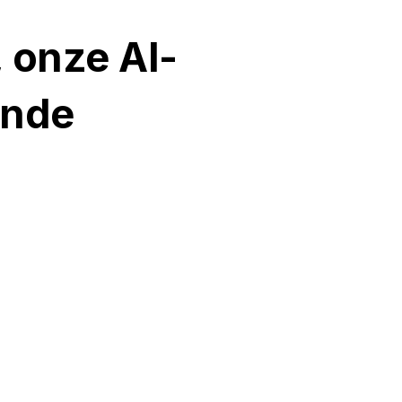
, onze AI-
ende