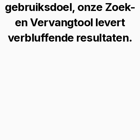
gebruiksdoel, onze Zoek-
en Vervangtool levert
verbluffende resultaten.
Verbeter Portretten
Transformeer je portretten met een
betoverend groen oogfilter, waardoor je
afbeeldingen moeiteloos een unieke en
opvallende uitstraling krijgen.
Bewerk je afbeeldingen →