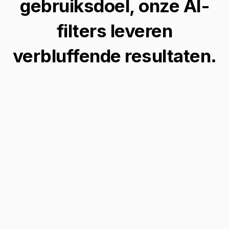
gebruiksdoel, onze AI-
filters leveren
verbluffende resultaten.
Transformeer portretten in
popart
Zet je dagelijkse portretten om in levendige,
opvallende popart meesterwerken, perfect
om een vleugje kleur en creativiteit toe te
voegen aan je persoonlijke of professionele
projecten.
Transformeer je afbeelding →