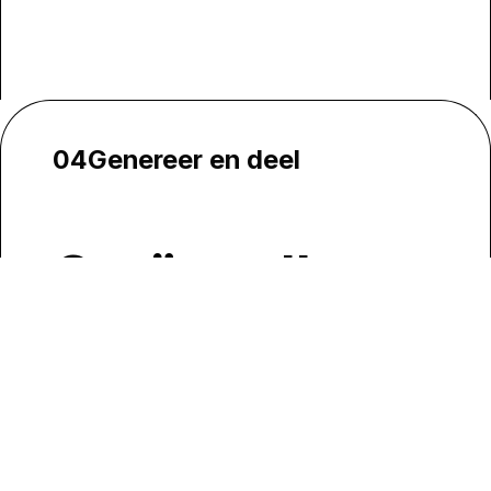
04
Genereer en deel
Creëer elke
keer
consistente
resultaten