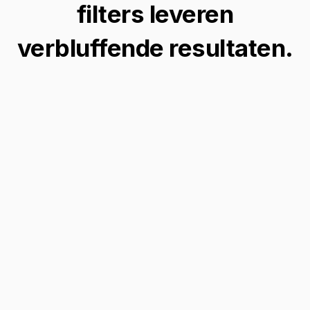
filters leveren
verbluffende resultaten.
Transformeer je foto's
Geef je foto's een vleugje elegantie uit het
Regency-tijdperk met onze Bridgerton-filter,
perfect voor het creëren van tijdloze,
verfijnde beelden die opvallen.
Transformeer je afbeelding →