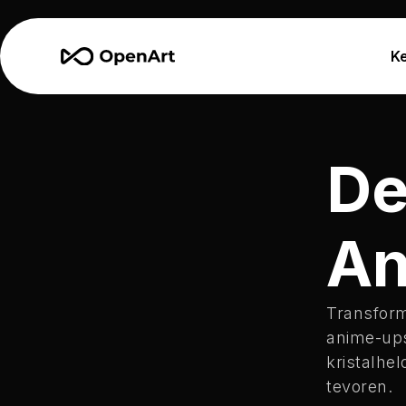
K
De
An
Transform
anime-ups
kristalhe
tevoren.