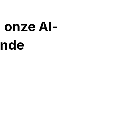
, onze AI-
ende