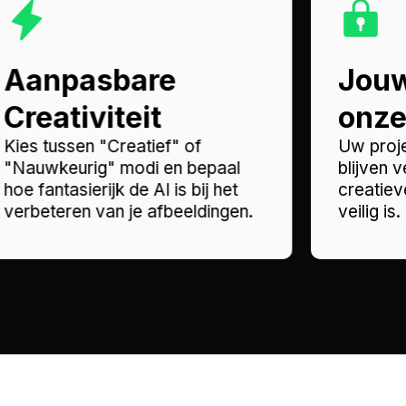
Aanpasbare
Jouw
Creativiteit
onze 
Kies tussen "Creatief" of
Uw proj
"Nauwkeurig" modi en bepaal
blijven 
hoe fantasierijk de AI is bij het
creatie
verbeteren van je afbeeldingen.
veilig is.