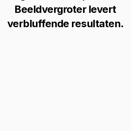
Beeldvergroter levert
verbluffende resultaten.
Verbeter historische foto's
Revitaliseer en breid de context van
historische foto's uit, breng vergeten
momenten tot leven met AI-gestuurde
outpainting-technologie.
Vergroot je gezicht →