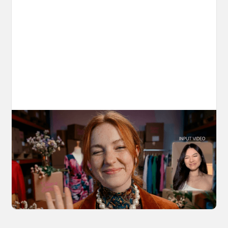
10 Types of Videos You Can Create with
Kling 3.0 Motion Control
Discover 10 video types you can create using
Kling 3.0 Motion Control on OpenArt, from
marketing to storytelling with amazingly
consistent motion and identity.
March 20, 2026