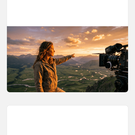
AI World Building for Content Creators:
A More Consistent Approach to AI
Content
Learn why building persistent AI worlds beats
one-off video generation for content creators,
and how to create such 3D environments with
OpenArt Worlds.
March 26, 2026