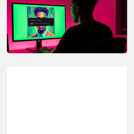
Creators Safe
You made something you love, but is it safe to
share? OpenArt's IP Safety Check, powered
by CopySight, lets you scan your creations for
potential IP issues before they leave your
hands.
April 2, 2026