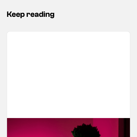
Keep reading
Your AI Creations, Protected: How
OpenArt's IP Safety Check Keeps