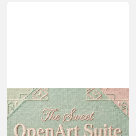
Introducing OpenArt Suite: Create
Without the Chaos
Every tool you need, finally in one place. We
fundamentally rearchitected the OpenArt
creation experience so your workflow finally
moves as fast as your ideas do.