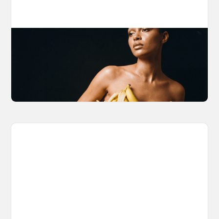
The Nano Banana 2 Handbook
Brian from Litany of Ignition gives a hands-on
breakdown of what Gemini 2.0 Flash Image
can actually do, with the prompts to prove it.
March 27, 2026