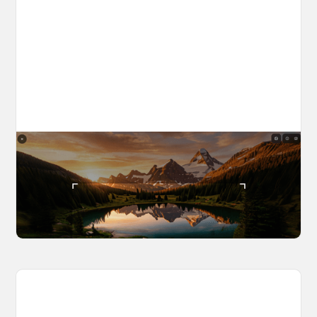
The World Builder's Handbook
Build a world once, shoot from it forever. Your
complete guide to creating, navigating, and
capturing inside OpenArt Worlds.
March 25, 2026