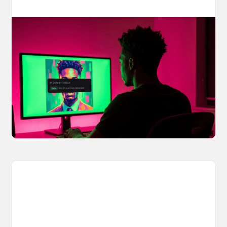
Your AI Creations, Protected: How
OpenArt's IP Safety Check Keeps
Creators Safe
You made something you love, but is it safe to
share? OpenArt's IP Safety Check, powered
by CopySight, lets you scan your creations for
potential IP issues before they leave your
hands.
April 2, 2026