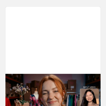
10 Types of Videos You Can Create with
Kling 3.0 Motion Control
Discover 10 video types you can create using
Kling 3.0 Motion Control on OpenArt, from
marketing to storytelling with amazingly