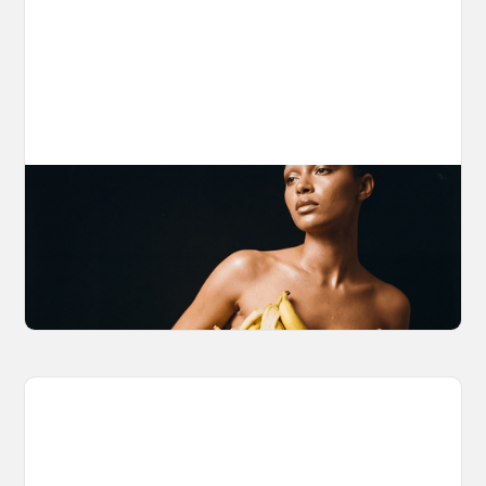
The Nano Banana 2 Handbook
Brian from Litany of Ignition gives a hands-on
breakdown of what Gemini 2.0 Flash Image
can actually do, with the prompts to prove it.
March 27, 2026