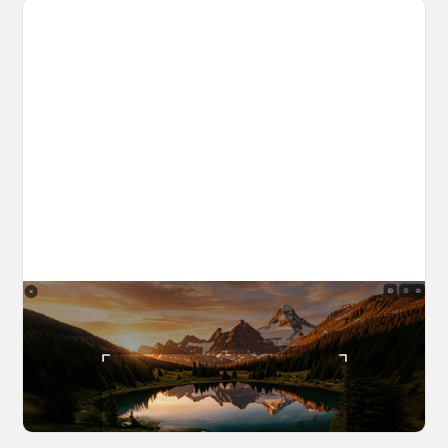
The World Builder's Handbook
Build a world once, shoot from it forever. Your
complete guide to creating, navigating, and
capturing inside OpenArt Worlds.
March 25, 2026