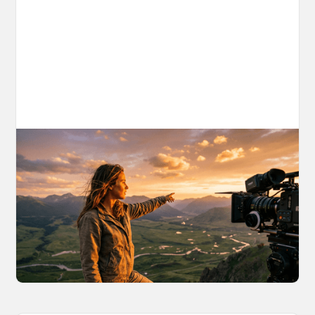
AI World Building for Content Creators:
A More Consistent Approach to AI
Content
Learn why building persistent AI worlds beats
one-off video generation for content creators,
and how to create such 3D environments with
OpenArt Worlds.
March 26, 2026