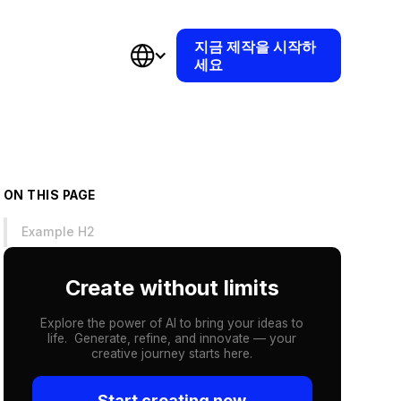
지금 제작을 시작하
세요
ON THIS PAGE
Example H2
Create without limits
Explore the power of AI to bring your ideas to
life. Generate, refine, and innovate — your
creative journey starts here.
Start creating now