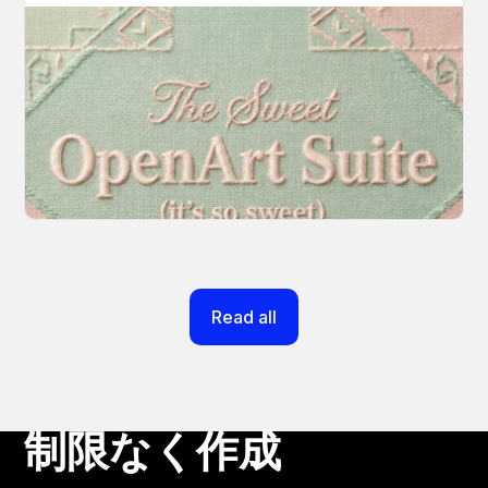
Introducing OpenArt Suite: Create
Without the Chaos
Every tool you need, finally in one place. We
fundamentally rearchitected the OpenArt
creation experience so your workflow finally
moves as fast as your ideas do.
March 20, 2026
Read all
制限なく作成