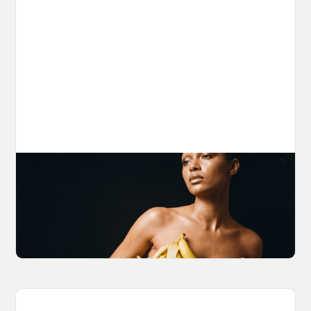
The Nano Banana 2 Handbook
Brian from Litany of Ignition gives a hands-on
breakdown of what Gemini 2.0 Flash Image
can actually do, with the prompts to prove it.
March 27, 2026