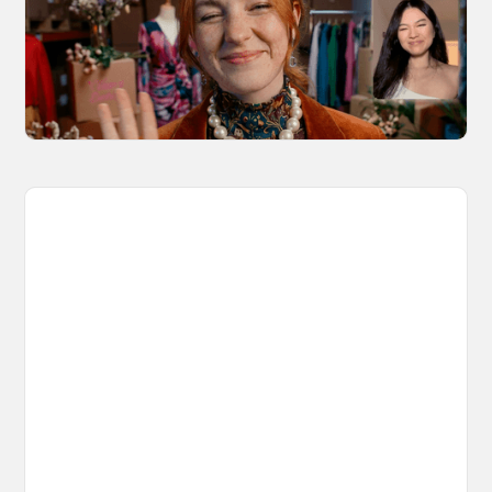
Discover 10 video types you can create using
Kling 3.0 Motion Control on OpenArt, from
marketing to storytelling with amazingly
consistent motion and identity.
March 20, 2026