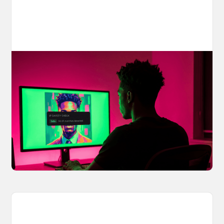
Your AI Creations, Protected: How
OpenArt's IP Safety Check Keeps
Creators Safe
You made something you love, but is it safe to
share? OpenArt's IP Safety Check, powered
by CopySight, lets you scan your creations for
potential IP issues before they leave your
hands.
April 2, 2026