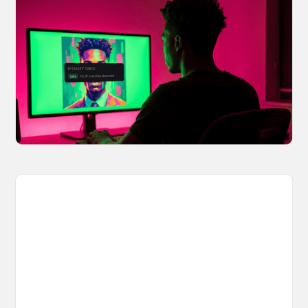
Your AI Creations, Protected: How
OpenArt's IP Safety Check Keeps
Creators Safe
You made something you love, but is it safe to
share? OpenArt's IP Safety Check, powered
by CopySight, lets you scan your creations for
potential IP issues before they leave your
hands.
April 2, 2026