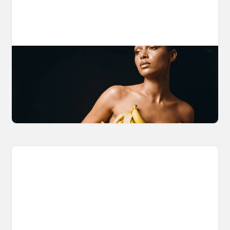
The Nano Banana 2 Handbook
Brian from Litany of Ignition gives a hands-on
breakdown of what Gemini 2.0 Flash Image
can actually do, with the prompts to prove it.
March 27, 2026