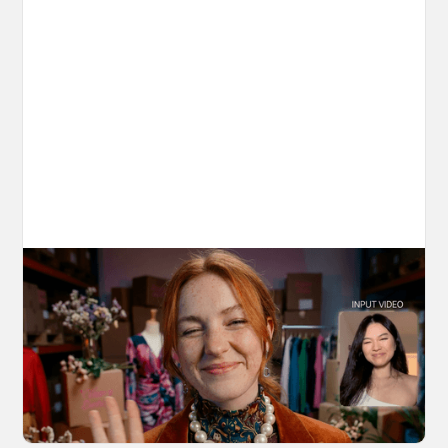
10 Types of Videos You Can Create with
Kling 3.0 Motion Control
Discover 10 video types you can create using
Kling 3.0 Motion Control on OpenArt, from
marketing to storytelling with amazingly
consistent motion and identity.
March 20, 2026