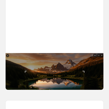
The World Builder's Handbook
Build a world once, shoot from it forever. Your
complete guide to creating, navigating, and
capturing inside OpenArt Worlds.
March 25, 2026