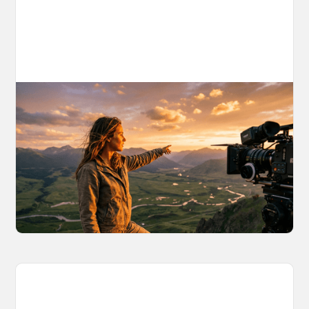
AI World Building for Content Creators:
A More Consistent Approach to AI
Content
Learn why building persistent AI worlds beats
one-off video generation for content creators,
and how to create such 3D environments with
OpenArt Worlds.
March 26, 2026