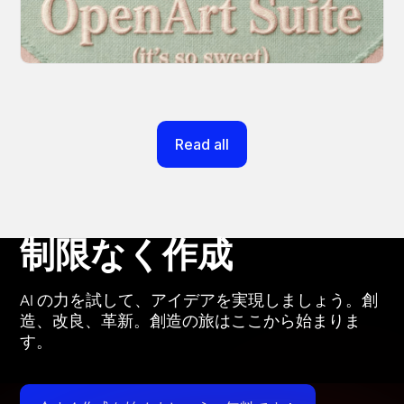
moves as fast as your ideas do.
March 20, 2026
Read all
制限なく作成
AI の力を試して、アイデアを実現しましょう。創
造、改良、革新。創造の旅はここから始まりま
す。