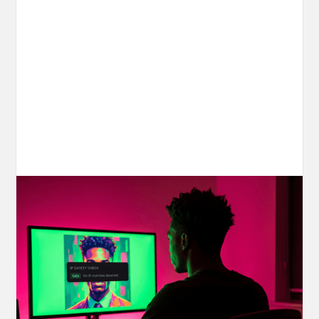
Your AI Creations, Protected: How
OpenArt's IP Safety Check Keeps
Creators Safe
You made something you love, but is it safe to
share? OpenArt's IP Safety Check, powered
by CopySight, lets you scan your creations for
potential IP issues before they leave your
hands.