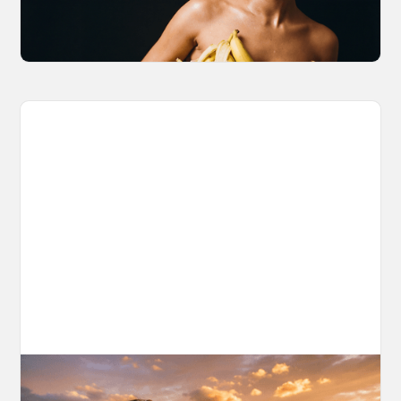
can actually do, with the prompts to prove it.
March 27, 2026
AI World Building for Content Creators: