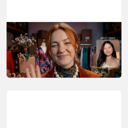
10 Types of Videos You Can Create with
Kling 3.0 Motion Control
Discover 10 video types you can create using
Kling 3.0 Motion Control on OpenArt, from
marketing to storytelling with amazingly
consistent motion and identity.
March 20, 2026