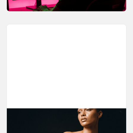
April 2, 2026
The Nano Banana 2 Handbook
Brian from Litany of Ignition gives a hands-on
breakdown of what Gemini 2.0 Flash Image