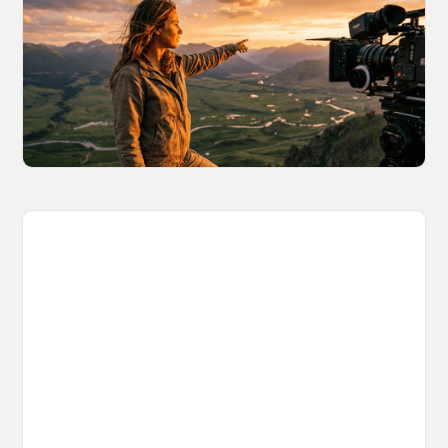
A More Consistent Approach to AI
Content
Learn why building persistent AI worlds beats
one-off video generation for content creators,
and how to create such 3D environments with
OpenArt Worlds.
March 26, 2026