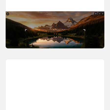
The World Builder's Handbook
Build a world once, shoot from it forever. Your
complete guide to creating, navigating, and
capturing inside OpenArt Worlds.
March 25, 2026