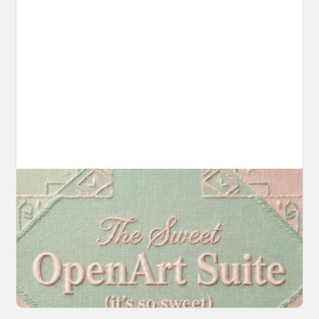
Introducing OpenArt Suite: Create
Without the Chaos
Every tool you need, finally in one place. We
fundamentally rearchitected the OpenArt
creation experience so your workflow finally
moves as fast as your ideas do.
March 20, 2026