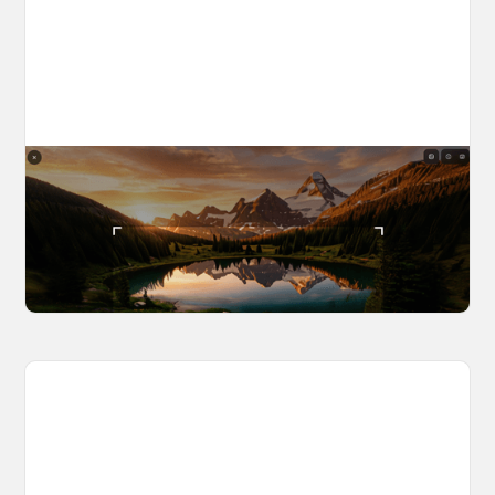
The World Builder's Handbook
Build a world once, shoot from it forever. Your
complete guide to creating, navigating, and
capturing inside OpenArt Worlds.
March 25, 2026