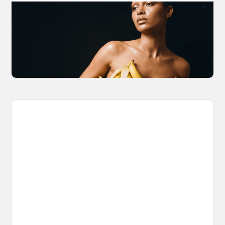
The Nano Banana 2 Handbook
Brian from Litany of Ignition gives a hands-on
breakdown of what Gemini 2.0 Flash Image
can actually do, with the prompts to prove it.
March 27, 2026