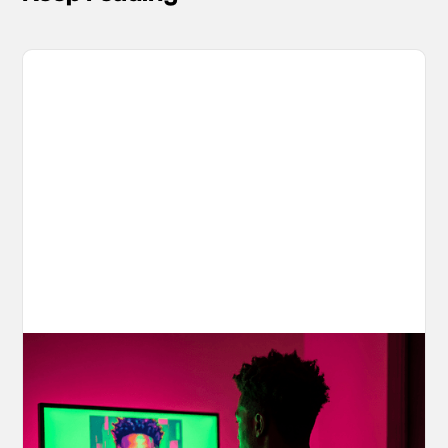
Your AI Creations, Protected: How
OpenArt's IP Safety Check Keeps
Creators Safe
You made something you love, but is it safe to