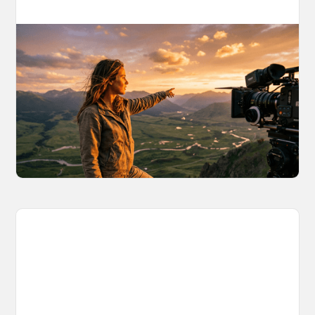
AI World Building for Content Creators:
A More Consistent Approach to AI
Content
Learn why building persistent AI worlds beats
one-off video generation for content creators,
and how to create such 3D environments with
OpenArt Worlds.
March 26, 2026