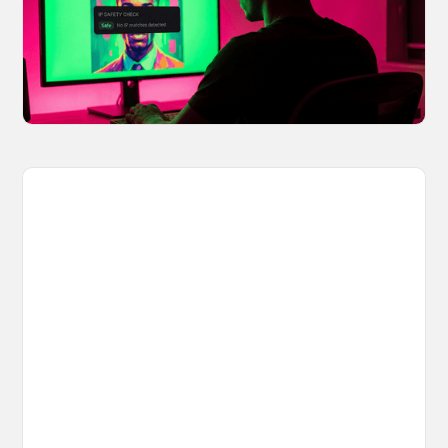
share? OpenArt's IP Safety Check, powered
by CopySight, lets you scan your creations for
potential IP issues before they leave your
hands.
April 2, 2026