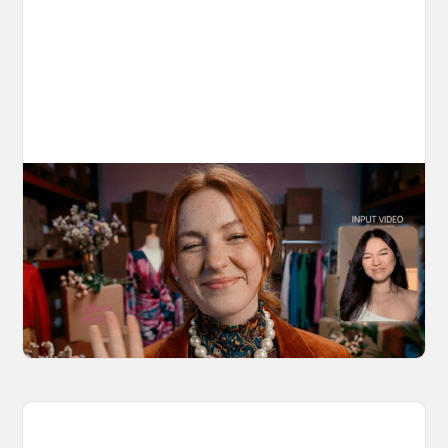
10 Types of Videos You Can Create with
Kling 3.0 Motion Control
Discover 10 video types you can create using
Kling 3.0 Motion Control on OpenArt, from
marketing to storytelling with amazingly
consistent motion and identity.
March 20, 2026