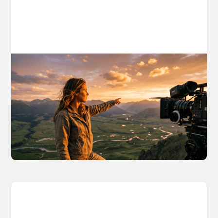
AI World Building for Content Creators:
A More Consistent Approach to AI
Content
Learn why building persistent AI worlds beats
one-off video generation for content creators,
and how to create such 3D environments with
OpenArt Worlds.
March 26, 2026