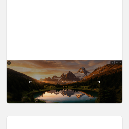
The World Builder's Handbook
Build a world once, shoot from it forever. Your
complete guide to creating, navigating, and
capturing inside OpenArt Worlds.
March 25, 2026