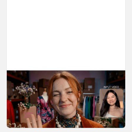
10 Types of Videos You Can Create with
Kling 3.0 Motion Control
Discover 10 video types you can create using
Kling 3.0 Motion Control on OpenArt, from
marketing to storytelling with amazingly
consistent motion and identity.
March 20, 2026