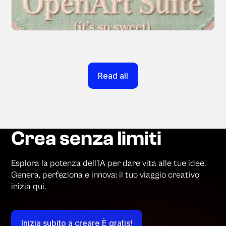
moves as fast as your ideas do.
March 20, 2026
Read all
Crea senza limiti
Esplora la potenza dell'IA per dare vita alle tue idee.
Genera, perfeziona e innova: il tuo viaggio creativo
inizia qui.
Inizia subito a creare È gratis!