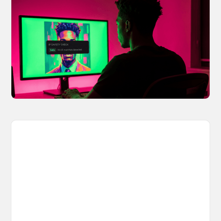
OpenArt's IP Safety Check Keeps
Creators Safe
You made something you love, but is it safe to
share? OpenArt's IP Safety Check, powered
by CopySight, lets you scan your creations for
potential IP issues before they leave your
hands.
April 2, 2026