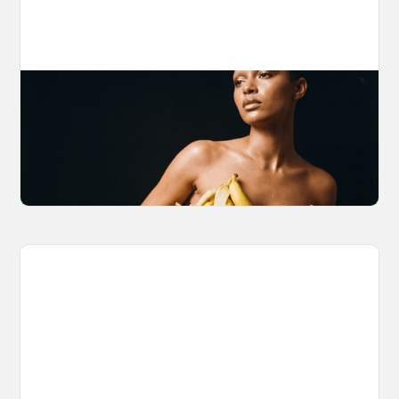
The Nano Banana 2 Handbook
Brian from Litany of Ignition gives a hands-on
breakdown of what Gemini 2.0 Flash Image
can actually do, with the prompts to prove it.
March 27, 2026